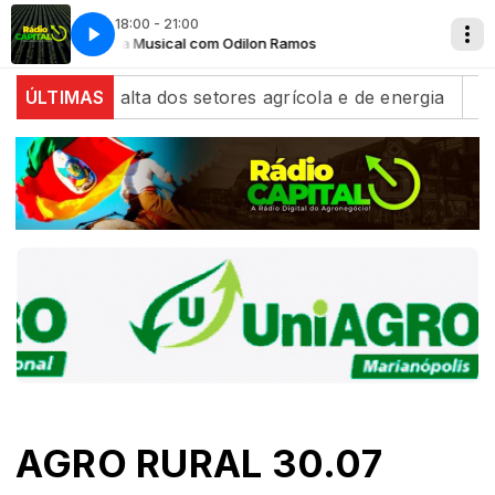
18:00 - 21:00
Tertúlia Musical com Odilon Ramos
Tertúlia Musical com Odilon Ramos
Tertúlia
Tertúlia
 com alta dos setores agrícola e de energia
ÚLTIMAS
Algodão/
AGRO RURAL 30.07