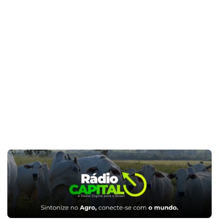
produção apenas os próprios limites da capacidade
do sistema e a interação com o ambiente.
O importante é que enquanto conseguirmos
aumentar essa produtividade, quebramos tetos e
paradigmas e vamos provando que uma agricultura
mais eficiente torna-se também mais produtiva e
economicamente viável.
Por Ricardo de Andrade, engenheiro agrônomo,
mestre e doutor em Fitotecnia e coordenador de
desenvolvimento da Fertiláqua no MATOPIBA
Fonte: Portal do Agronegocio