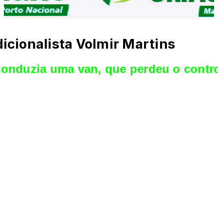
dicionalista Volmir Martins
 conduzia uma van, que
perdeu o contro
nte matou o cantor tradicionalista gaúcho Volmir Martins, qu
te do Rio Grande do Sul.
n por uma estrada rural que leva ao distrito de Rio Toldo. Ma
ssoas ficaram feridas.
l de Erechim, onde foram atendidos e já estão liberados. O c
ada Militar. Ele foi encaminhado para Passo Fundo.
rtins entrou para o mundo artístico por influência de seu pai
aos poucos, foi conquistando os palcos de rodeios e festivais