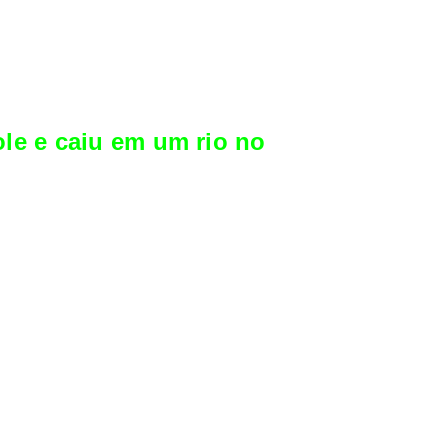
le e caiu em um rio no
e tinha 48 anos de idade. A tragédia
rtins perdeu o controle do carro, que caiu no
orpo de Volmir Martins foi encontrado e
, o trovador Bibiano Bento Martins. Começou a
. Neles, arrebatou mais de 500 troféus.