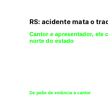
RS: acidente mata o tra
Cantor e apresentador
, ele
norte do estado
Na madrugada deste sábado, dia 27, um acide
ocorreu na cidade de Getúlio Vargas, no nor
Por volta das 2h30, o músico conduzia sua va
rio Castilha. Ele morreu ali, e outras três pe
Os sobreviventes foram levados a um hospita
resgatado por bombeiros e policiais da Brig
De peão de estância a cantor
Cantor, apresentador e repentista, Volmir Ma
improvisar versos em galpões de estância e, 