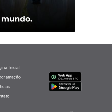
ina Inicial
ogramação
ícias
ntato