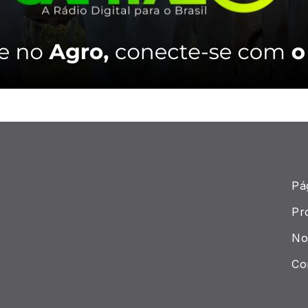
Pág
Pr
Not
Co