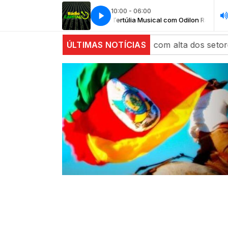
10:00 - 06:00
túlia Musical com Odilon Ramos
Tertúlia Musical com Odilon Ramos
es da China fecham estáveis com alta dos setores agríco
ÚLTIMAS NOTÍCIAS