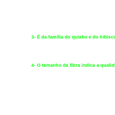
mercadores dessa região que difundiram a pl
O nome gerou, ainda, os vocábulos cotton, e
povo a fabricar tecidos e papéis utilizando
baixas europeias usavam predominantemente 
3- É da família do quiabo e do hibisc
Por mais incrível que pareça, a planta do a
Malvaceae. Fazem parte dela mais de 2 mil 
características é a presença de pelos ramifi
4- O tamanho da fibra indica a quali
O algodão de fibra longa (superior a 32,5 mi
lençóis e toalhas de fios egípcios.
Atualmente o Brasil importa fibras longas pr
97% da produção mundial de algodão é de fib
Egito, nos Estados Unidos e no Peru. Essas 
(americana e peruana), algodão que, é macio,
cremoso”.