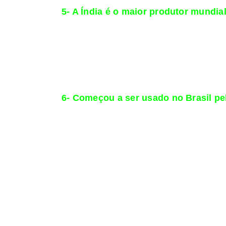
5- A Índia é o maior produtor mundia
Os indianos lideram a produção global de al
planeta, segundo o Departamento de Agricu
Unidos (17%), Paquistão (7,5%), Brasil (6,2%
Já entre os maiores exportadores, estão os 
países. E a lista de maiores consumidores d
6- Começou a ser usado no Brasil pe
Pouco se sabe da pré-história do algodão no
a transformando em fios e tecidos rudimenta
sucedendo as atividades de mineração coman
ser um dos maiores produtores e exportadore
Revolução Industrial.
Com o avanço da cultura do café, no início 
devastação de várias plantações por um inse
Nos anos 2000, porém, a situação melhorou
Ministério da Agricultura.