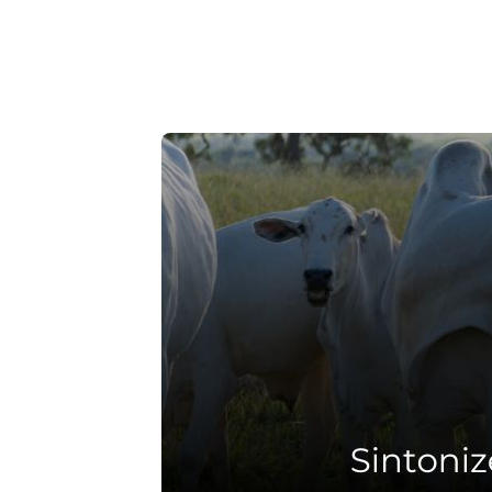
corantes. Com a fase de tingimento eliminada
córregos com resíduos de tintas.
Fonte: Canal Rural