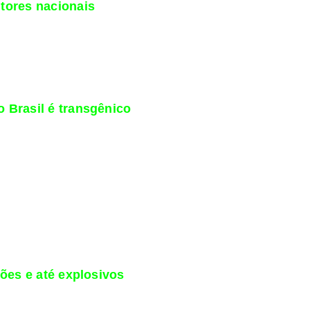
tores nacionais
rodução brasileira de algodão em pluma e em caroço. Em s
s como Maranhão, Minas Gerais, Piauí, Tocantins, Roraima e
 colheita se estende de março a agosto. Cerca de 50% da pro
Vietnã, Bangladesh, Paquistão, China e Malásia.
 Brasil é transgênico
as em 2016 no Baís, 78,3% eram geneticamente modificadas, s
ia (ISAAA). No mundo inteiro, a taxa de adoção chega a 64%
o em 1995 nos Estados Unidos e chegou ao Brasil uma décad
 Hoje, há 15 cultivares diferentes de algodão plantadas no t
des transgênicas de algodão, estão Estados Unidos, Argentina
ções e até explosivos
icamente à indústria têxtil, a variedade em caroço é usada 