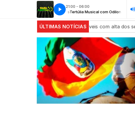
21:00 - 06:00
túlia Musical com Odilon Ramos
Tertúlia Musical com Odilon Ramos
ões da China fecham estáveis com alta dos setores agríco
ÚLTIMAS NOTÍCIAS