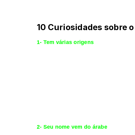
10 Curiosidades sobre 
1- Tem várias origens
As espécies mais comuns de algodão (Gossyp
registros que datam de 3 mil a 4.500 anos a.
de Manu, considerado a legislação mais ant
toda a Ásia Menor. Os incas, no Peru, e o
extração da fibra, fiação e tecelagem.
Com a domesticação da planta pelo homem, 
resistência a doenças. A confecção de tecid
o Egito, onde se produziu a melhor espécie 
descaroçador de algodão, a tecelagem dessa 
arbóreo e herbáceo.
2- Seu nome vem do árabe
A palavra algodão deriva do termo árabe “al-