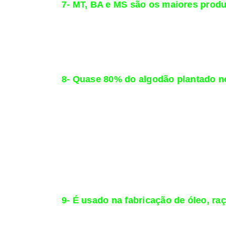
7- MT, BA e MS são os maiores produ
O Mato Grosso responde por quase 67% da p
Sul e Goiás. Há, ainda, produção em estado
O plantio ocorre de outubro a fevereiro e a
compradores são Indonésia, Coreia do Sul, 
8- Quase 80% do algodão plantado no
Do total de variedades de algodão cultivad
Aquisição de Aplicações em Agrobiotecnolog
O primeiro algodão transgênico foi aprovad
Técnica Nacional de Biossegurança (CTNBio).
resistentes a insetos.
Entre os países com maior adoção de varieda
México, Austrália e Mianmar.
9- É usado na fabricação de óleo, ra
Enquanto o algodão em pluma é destinado bas
em misturas para rações animais e adubos.