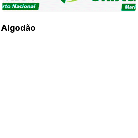
o Algodão
ium L.) vieram da África Central, da península Arábica, do 
C. As primeiras referências históricas a essa fibra branca e 
iga da Índia. Há documentos, ainda, apontando que essa cult
s mexicanos também já usavam o algodão bem antes do Desco
o fruto do algodoeiro aumentou muito de tamanho, para ganh
os na China data de 2.200 a.C. Na Grécia, o algodão foi intr
no século V a.C. No século XVIII, após o desenvolvimento de
fibra passou a dominar o mercado mundial de fios e tecidos.
quTum” (“o cotão”, que significa pelo ou felpa que se despren