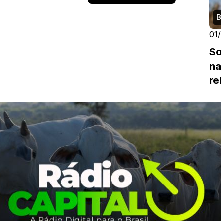
B
01
So
na
re
cl