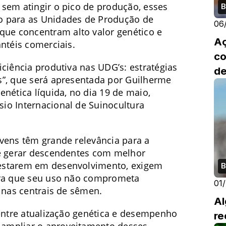
sem atingir o pico de produção, esses
B
o para as Unidades de Produção de
06
e concentram alto valor genético e
Aç
ntéis comerciais.
co
ciência produtiva nas UDG’s: estratégias
de
s”, que será apresentada por Guilherme
nética líquida, no dia 19 de maio,
io Internacional de Suinocultura
vens têm grande relevância para a
de gerar descendentes com melhor
estarem em desenvolvimento, exigem
B
ara que seu uso não comprometa
01
 nas centrais de sêmen.
Al
 entre atualização genética e desempenho
re
ampliar o aproveitamento desses