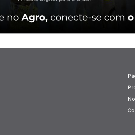
Pág
Pr
Not
Co