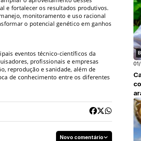
l e fortalecer os resultados produtivos.
de manejo, monitoramento e uso racional
nsformar o potencial genético em ganhos
pais eventos técnico-científicos da
B
quisadores, profissionais e empresas
01
ão, reprodução e sanidade, além de
Ca
roca de conhecimento entre os diferentes
co
ar
Novo comentário