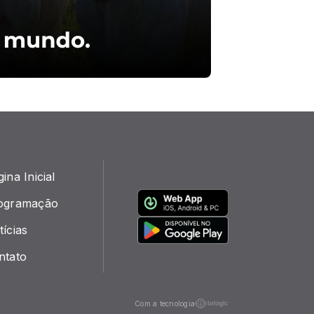
ina Inicial
ogramação
ícias
ntato
Com a tecnologia