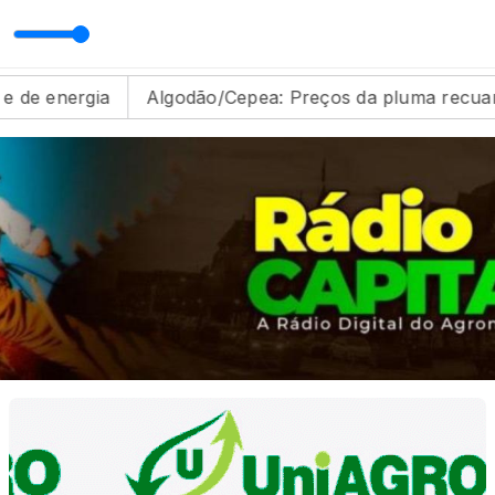
lia Musical com Odilon Ramos
lgodão/Cepea: Preços da pluma recuam em junho
Ma