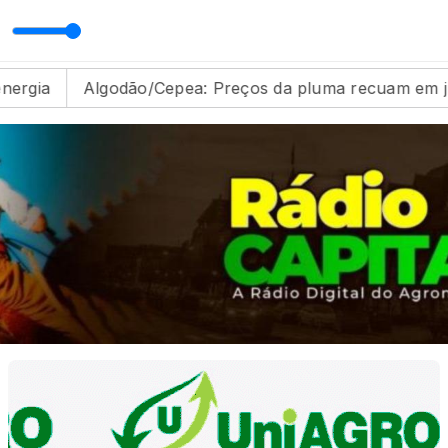
rrapo com Tio Chico
Algodão/Cepea: Preços da pluma recuam em junho
Ma