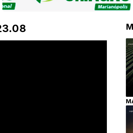
M
23.08
M