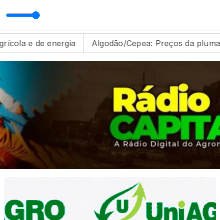
nergia
Algodão/Cepea: Preços da pluma recuam em j