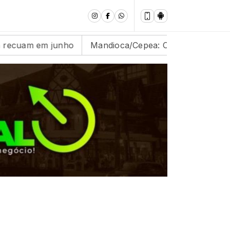
unho
Mandioca/Cepea: Oferta segue abaixo das expec