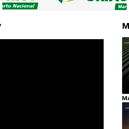
M
7
M