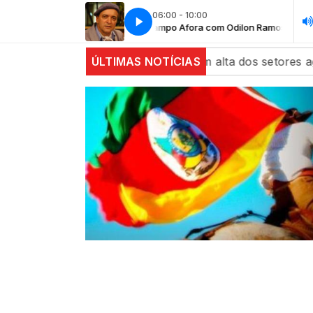
06:00 - 10:00
o Afora com Odilon Ramos
Campo Afora com Odilon Ramos
na fecham estáveis com alta dos setores agrícola e de e
ÚLTIMAS NOTÍCIAS