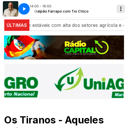
14:00 - 16:00
o
Galpão Farrapo com Tio Chico
 fecham estáveis com alta dos setores agrícola e de ene
ÚLTIMAS
Os Tiranos - Aqueles