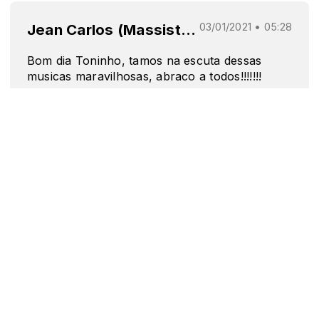
Jean Carlos (Massistel Telecomunicações)
03/01/2021 • 05:28
Bom dia Toninho, tamos na escuta dessas
musicas maravilhosas, abraco a todos!!!!!!!
Evandro luiz
30/12/2020 • 09:40
Bom dia, sou de chapadão do sul Mato Grosso
do Sul estou passando o ano novo aqui em
luiz eduardo Magalhães aqui na Bahia na casa
do galo veio famoso milcar Moresco , manda
um alô pra esse povo aqui , abraço.
26/12/2020 • 08:24