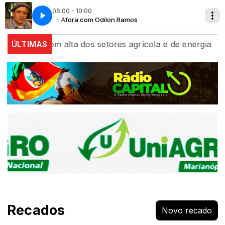
06:00 - 10:00
Campo Afora com Odilon Ramos
Campo Af
 com alta dos setores agrícola e de energia
ÚLTIMAS
Algodão
Recados
Novo recado