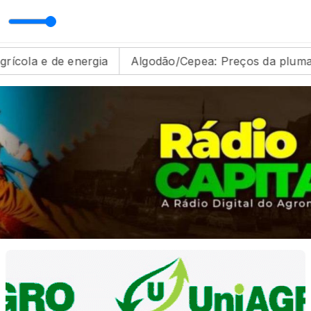
ho
MATOPIBA RURAL com Toninho Gaúcho
ia
Algodão/Cepea: Preços da pluma recuam em junh