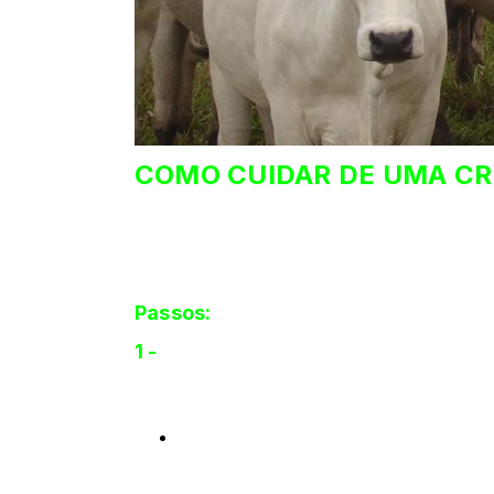
COMO CUIDAR DE UMA CRI
Cuidar de uma criação de gado, pod
Este tipo de criação envolve muito
dependerá de como será o seu rancho
Passos:
1 -
Mantenha registros e informações acer
desmame, etc., bem como seus registros d
de dados de computador.
Suas finanças são o registro mais 
suas operações, ou seja, se você e
planejamento e preparação para o f