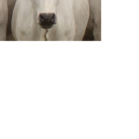
nte nos períodos de alto consumo.
ponsável pode ignorar. Tudo
e animais que você pretende criar.
s de saúde, reprodução, parto, abate,
o de formulários, planilhas ou programas
mento. Elas determinam o sucesso de
u fluxo de caixa sempre pode ajudar no