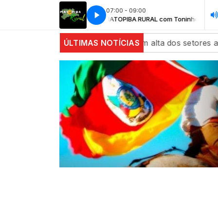
07:00 - 09:00
MATOPIBA RURAL com Toninho Gaúc
echam estáveis com alta dos setores agrícola e de energ
ÚLTIMAS NOTÍCIAS