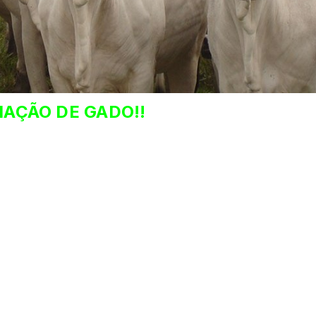
AÇÃO DE GADO!!
e ser um negócio bastante rentável, principalme
 esforço, e tarefas das quais nenhum gerente res
 (ou sítio de criação), e da quantidade e raça d
ca de sua criação. Isto significa ter o controle dos dado
e compra e venda, e outros gastos. Através da utilizaçã
importantes para o bom funcionamento de seu empreendi
stá realmente ganhando dinheiro ou não. Compreender se
uturo.