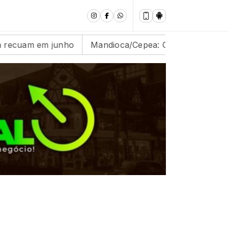
o
Mandioca/Cepea: Oferta segue abaixo das expectati