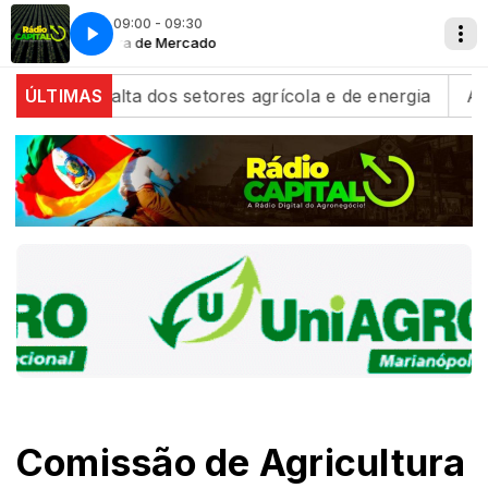
09:00 - 09:30
Estância Nativa com Tio Chico
Abertura de Mercado
Abertura de Me
Estância Nat
lta dos setores agrícola e de energia
ÚLTIMAS
Algodão/Cepea
Comissão de Agricultura