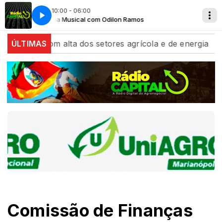
10:00 - 06:00
Tertúlia Musical com Odilon Ramos
Tertúlia M
om alta dos setores agrícola e de energia
ÚLTIMAS
Algodão/C
Comissão de Finanças